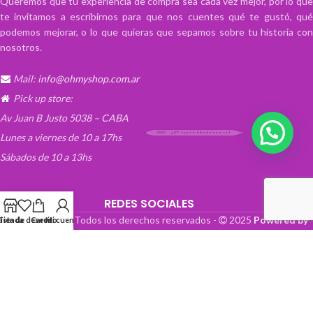
Queremos que tu experiencia de compra sea cada vez mejor, por lo que
te invitamos a escribirnos para que nos cuentes qué te gustó, qué
podemos mejorar, o lo que quieras que sepamos sobre tu historia con
nosotros.
Mail:
info@ohmyshop.com.ar
Pick up store:
Av Juan B Justo 5038 – CABA
💬 ¡Escribinos!
Lunes a viernes de 10 a 17hs
Sábados de 10 a 13hs
REDES SOCIALES
OhMyTienda! - Todos los derechos reservados -
2025
Powered by
Lista de deseos
Tienda
Carrito
Mi cuenta
Paper Boat Web Design
.