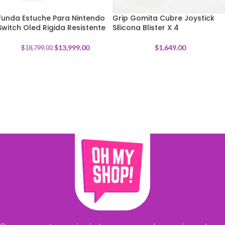
Funda Estuche Para Nintendo
Grip Gomita Cubre Joystick
Switch Oled Rigida Resistente
-
26
%
Silicona Blister X 4
$
13,999.00
$
1,649.00
$
18,799.00