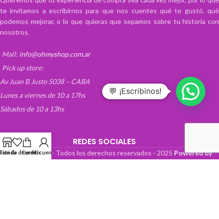
te invitamos a escribirnos para que nos cuentes qué te gustó, qué
podemos mejorar, o lo que quieras que sepamos sobre tu historia con
nosotros.
Mail:
info@ohmyshop.com.ar
Pick up store:
Av Juan B Justo 5038 – CABA
💬 ¡Escribinos!
Lunes a viernes de 10 a 17hs
Sábados de 10 a 13hs
REDES SOCIALES
OhMyTienda! - Todos los derechos reservados -
2025
Powered by
Lista de deseos
Tienda
Carrito
Mi cuenta
Paper Boat Web Design
.