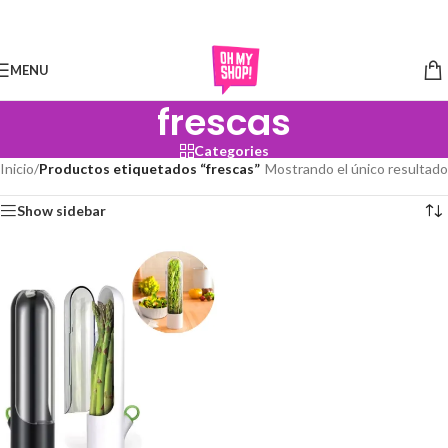
Skip to navigation
Skip to main content
MENU
frescas
Categories
Inicio
/
Productos etiquetados “frescas”
Mostrando el único resultado
Show sidebar