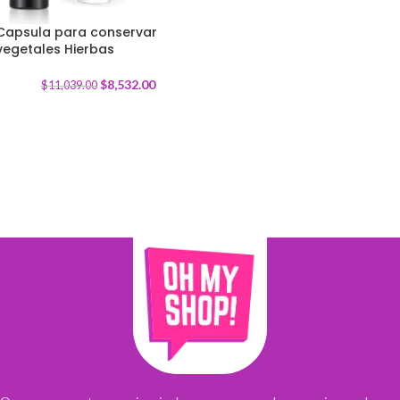
Capsula para conservar
vegetales Hierbas
-
23
%
$
8,532.00
$
11,039.00