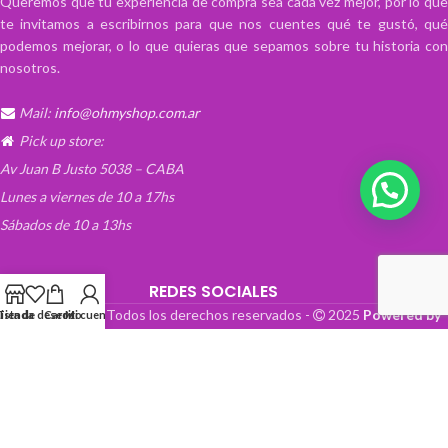
Queremos que tu experiencia de compra sea cada vez mejor, por lo que
te invitamos a escribirnos para que nos cuentes qué te gustó, qué
podemos mejorar, o lo que quieras que sepamos sobre tu historia con
nosotros.
Mail:
info@ohmyshop.com.ar
Pick up store:
Av Juan B Justo 5038 – CABA
Lunes a viernes de 10 a 17hs
Sábados de 10 a 13hs
REDES SOCIALES
OhMyTienda! - Todos los derechos reservados -
2025
Powered by
Lista de deseos
Tienda
Carrito
Mi cuenta
Paper Boat Web Design
.