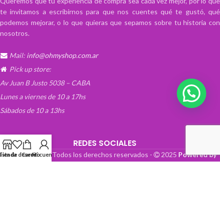
Queremos que tu experiencia de compra sea cada vez mejor, por lo que
te invitamos a escribirnos para que nos cuentes qué te gustó, qué
podemos mejorar, o lo que quieras que sepamos sobre tu historia con
nosotros.
Mail:
info@ohmyshop.com.ar
Pick up store:
Av Juan B Justo 5038 – CABA
Lunes a viernes de 10 a 17hs
Sábados de 10 a 13hs
REDES SOCIALES
OhMyTienda! - Todos los derechos reservados -
2025
Powered by
Lista de deseos
Tienda
Carrito
Mi cuenta
Paper Boat Web Design
.