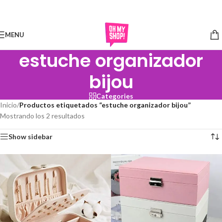
Skip to navigation
Skip to main content
MENU
estuche organizador
bijou
Categories
Inicio
/
Productos etiquetados “estuche organizador bijou”
Mostrando los 2 resultados
Show sidebar