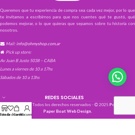
Queremos que tu experiencia de compra sea cada vez mejor, por lo que
te invitamos a escribirnos para que nos cuentes qué te gustó, qué
podemos mejorar, o lo que quieras que sepamos sobre tu historia con
nosotros.
Mail:
info@ohmyshop.com.ar
Pick up store:
Av Juan B Justo 5038 – CABA
Lunes a viernes de 10 a 17hs
Sábados de 10 a 13hs
REDES SOCIALES
OhMyTienda! - Todos los derechos reservados -
2025
Powered by
Paper Boat Web Design
.
Lista de deseos
Tienda
Carrito
Mi cuenta