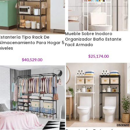
Mueble Sobre Inodoro
Estantería Tipo Rack De
Organizador Baño Estante
Almacenamiento Para Hogar 5
Facil Armado
niveles
$
25,174.00
$
40,529.00