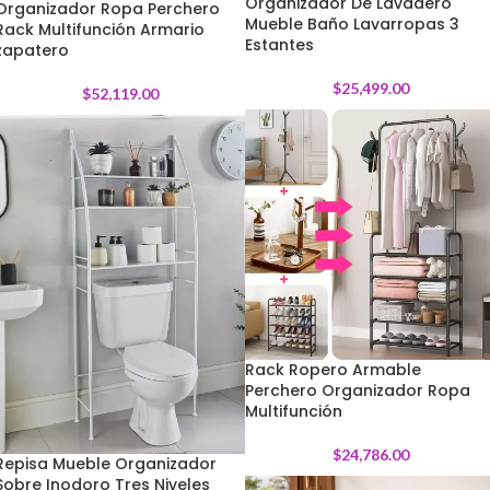
Organizador De Lavadero
Organizador Ropa Perchero
Mueble Baño Lavarropas 3
Rack Multifunción Armario
Estantes
zapatero
$
25,499.00
$
52,119.00
Rack Ropero Armable
Perchero Organizador Ropa
Multifunción
$
24,786.00
Repisa Mueble Organizador
Sobre Inodoro Tres Niveles
-
1
%