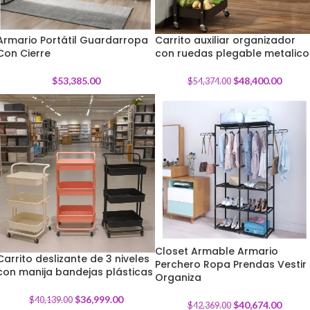
Armario Portátil Guardarropa
Carrito auxiliar organizador
Con Cierre
con ruedas plegable metalico
-
11
%
$
53,385.00
$
48,400.00
$
54,374.00
Closet Armable Armario
Carrito deslizante de 3 niveles
Perchero Ropa Prendas Vestir
-
4
%
con manija bandejas plásticas
-
8
%
Organiza
$
36,999.00
$
40,139.00
$
40,674.00
$
42,369.00