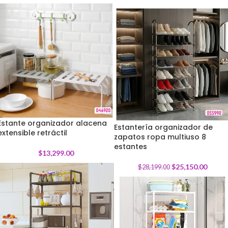
Estante organizador alacena
Estantería organizador de
extensible retráctil
zapatos ropa multiuso 8
-
11
%
estantes
$
13,299.00
$
25,150.00
$
28,199.00