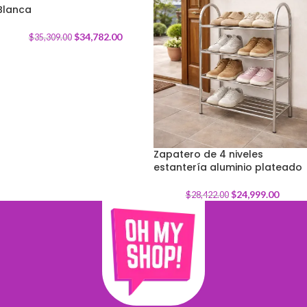
Blanca
$
34,782.00
$
35,309.00
Zapatero de 4 niveles
estantería aluminio plateado
-
12
%
$
24,999.00
$
28,422.00