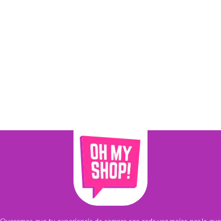
Queremos que tu experiencia de compra sea cada vez mejor, por lo que