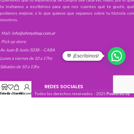
te invitamos a escribirnos para que nos cuentes qué te gustó, qué
podemos mejorar, o lo que quieras que sepamos sobre tu historia con
nosotros.
Mail:
info@ohmyshop.com.ar
Pick up store:
Av Juan B Justo 5038 – CABA
💬 ¡Escribinos!
Lunes a viernes de 10 a 17hs
Sábados de 10 a 13hs
REDES SOCIALES
OhMyTienda! - Todos los derechos reservados -
2025
Powered by
Lista de deseos
Tienda
Carrito
Mi cuenta
Paper Boat Web Design
.