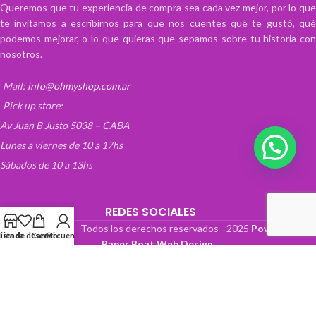
Queremos que tu experiencia de compra sea cada vez mejor, por lo que
te invitamos a escribirnos para que nos cuentes qué te gustó, qué
podemos mejorar, o lo que quieras que sepamos sobre tu historia con
nosotros.
Mail:
info@ohmyshop.com.ar
Pick up store:
Av Juan B Justo 5038 – CABA
Lunes a viernes de 10 a 17hs
Sábados de 10 a 13hs
REDES SOCIALES
OhMyTienda! - Todos los derechos reservados -
2025
Powered by
Lista de deseos
Tienda
Carrito
Mi cuenta
Paper Boat Web Design
.