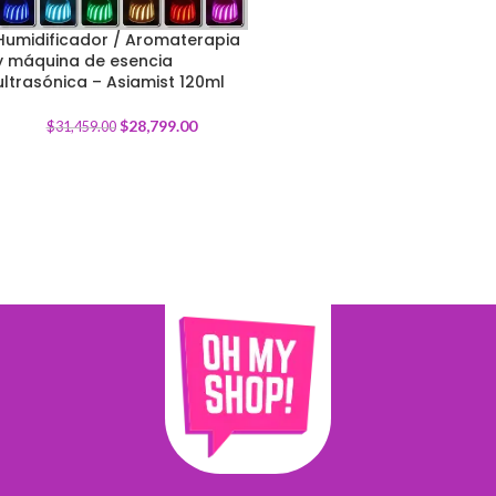
Humidificador / Aromaterapia
y máquina de esencia
-
8
%
ultrasónica – Asiamist 120ml
$
28,799.00
$
31,459.00