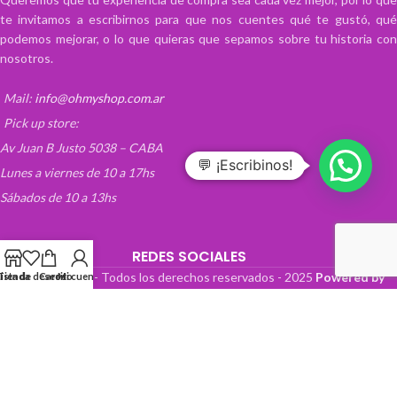
te invitamos a escribirnos para que nos cuentes qué te gustó, qué
podemos mejorar, o lo que quieras que sepamos sobre tu historia con
nosotros.
Mail:
info@ohmyshop.com.ar
Pick up store:
Av Juan B Justo 5038 – CABA
💬 ¡Escribinos!
Lunes a viernes de 10 a 17hs
Sábados de 10 a 13hs
REDES SOCIALES
OhMyTienda! - Todos los derechos reservados -
2025
Powered by
Lista de deseos
Tienda
Carrito
Mi cuenta
Paper Boat Web Design
.