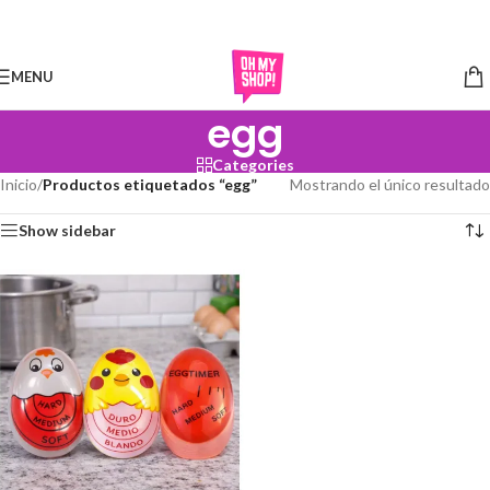
Skip to navigation
Skip to main content
MENU
egg
Categories
Inicio
/
Productos etiquetados “egg”
Mostrando el único resultado
Show sidebar