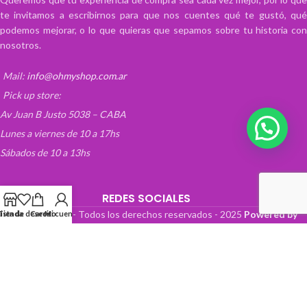
te invitamos a escribirnos para que nos cuentes qué te gustó, qué
podemos mejorar, o lo que quieras que sepamos sobre tu historia con
nosotros.
Mail:
info@ohmyshop.com.ar
Pick up store:
Av Juan B Justo 5038 – CABA
Lunes a viernes de 10 a 17hs
Sábados de 10 a 13hs
REDES SOCIALES
OhMyTienda! - Todos los derechos reservados -
2025
Powered by
Lista de deseos
Tienda
Carrito
Mi cuenta
Paper Boat Web Design
.