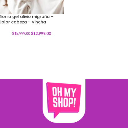
Gorro gel alivio migraña –
Dolor cabeza – Vincha
-
19
%
$
12,999.00
$
15,999.00