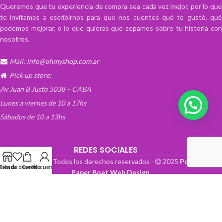
Queremos que tu experiencia de compra sea cada vez mejor, por lo que
te invitamos a escribirnos para que nos cuentes qué te gustó, qué
podemos mejorar, o lo que quieras que sepamos sobre tu historia con
nosotros.
Mail:
info@ohmyshop.com.ar
Pick up store:
Av Juan B Justo 5038 – CABA
Lunes a viernes de 10 a 17hs
Sábados de 10 a 13hs
REDES SOCIALES
OhMyTienda! - Todos los derechos reservados -
2025
Powered by
Lista de deseos
Tienda
Carrito
Mi cuenta
Paper Boat Web Design
.