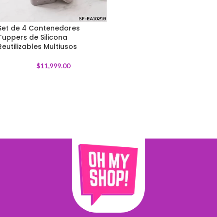
Set de 4 Contenedores
Tuppers de Silicona
Reutilizables Multiusos
$
11,999.00