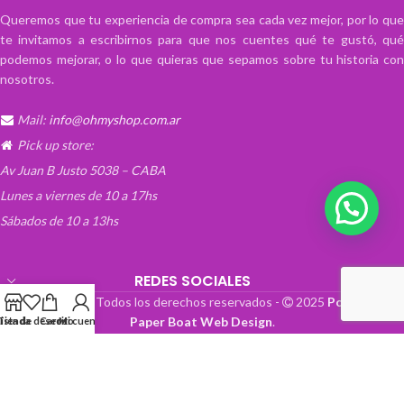
Queremos que tu experiencia de compra sea cada vez mejor, por lo que
te invitamos a escribirnos para que nos cuentes qué te gustó, qué
podemos mejorar, o lo que quieras que sepamos sobre tu historia con
nosotros.
Mail:
info@ohmyshop.com.ar
Pick up store:
Av Juan B Justo 5038 – CABA
Lunes a viernes de 10 a 17hs
Sábados de 10 a 13hs
REDES SOCIALES
OhMyTienda! - Todos los derechos reservados -
2025
Powered by
Paper Boat Web Design
.
Lista de deseos
Tienda
Carrito
Mi cuenta