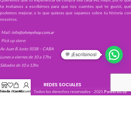
te invitamos a escribirnos para que nos cuentes qué te gustó, qué
podemos mejorar, o lo que quieras que sepamos sobre tu historia con
nosotros.
Mail:
info@ohmyshop.com.ar
Pick up store:
Av Juan B Justo 5038 – CABA
💬 ¡Escribinos!
Lunes a viernes de 10 a 17hs
Sábados de 10 a 13hs
REDES SOCIALES
OhMyTienda! - Todos los derechos reservados -
2025
Powered by
Lista de deseos
Tienda
Carrito
Mi cuenta
Paper Boat Web Design
.