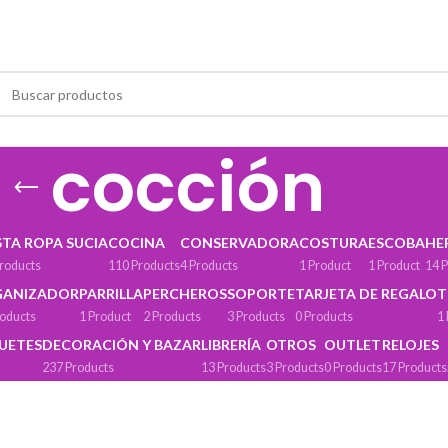
cocción
STA ROPA SUCIA
COCINA
CONSERVADORA
COSTURA
ESCOBA
HE
roducts
110 Products
4 Products
1 Product
1 Product
14 
GANIZADOR
PARRILLA
PERCHEROS
SOPORTE
TARJETA DE REGALO
T
roducts
1 Product
2 Products
3 Products
0 Products
1
GUETES
DECORACIÓN Y BAZAR
LIBRERÍA
OTROS
OUTLET
RELOJES
237 Products
13 Products
3 Products
0 Products
17 Products