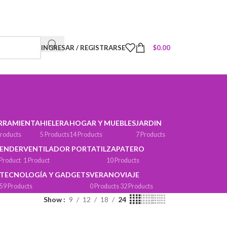
INGRESAR / REGISTRARSE
$
0.00
RRAMIENTA
HIELERA
HOGAR Y MUEBLES
JARDIN
Products
5 Products
14 Products
7 Products
ENDER
VENTILADOR PORTATIL
ZAPATERO
 Product
1 Product
10 Products
TECNOLOGÍA Y GADGETS
VERANO
VIAJE
59 Products
0 Products
32 Products
Show
9
12
18
24