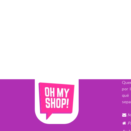
Quer
por 
qué 
sepa
M
P