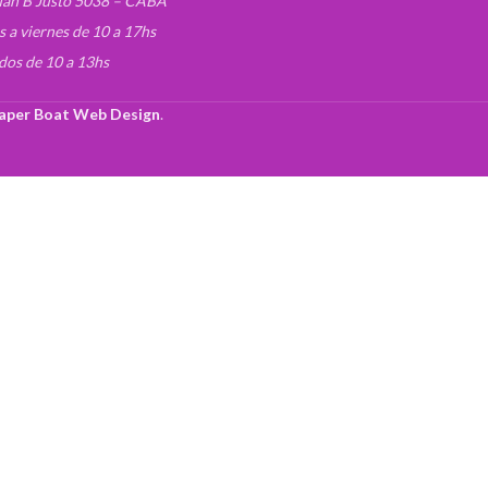
uan B Justo 5038 – CABA
s a viernes de 10 a 17hs
dos de 10 a 13hs
aper Boat Web Design
.