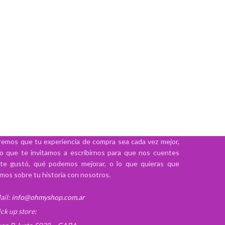
emos que tu experiencia de compra sea cada vez mejor,
lo que te invitamos a escribirnos para que nos cuentes
te gustó, qué podemos mejorar, o lo que quieras que
mos sobre tu historia con nosotros.
ail:
info@ohmyshop.com.ar
ick up store: