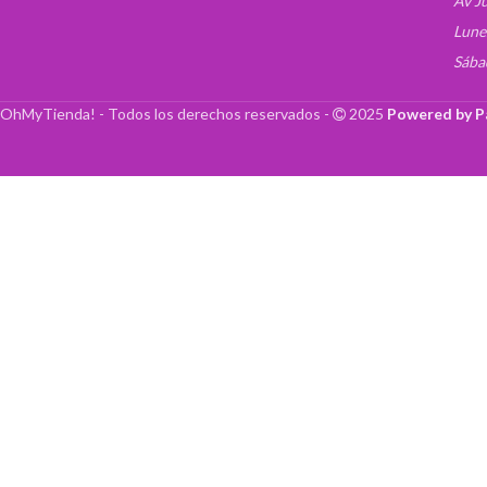
Av J
Lune
Sába
OhMyTienda! - Todos los derechos reservados -
2025
Powered by P