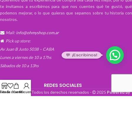
te invitamos a escribirnos para que nos cuentes qué te gustó, qué
podemos mejorar, o lo que quieras que sepamos sobre tu historia con
nosotros.
Mail:
info@ohmyshop.com.ar
Pick up store:
Av Juan B Justo 5038 – CABA
💬 ¡Escribinos!
Lunes a viernes de 10 a 17hs
Sábados de 10 a 13hs
REDES SOCIALES
OhMyTienda! - Todos los derechos reservados -
2025
Powered by
Lista de deseos
Tienda
Carrito
Mi cuenta
Paper Boat Web Design
.