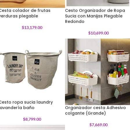
Cesta colador de frutas
Cesto Organizador de Ropa
verduras plegable
Sucia con Manijas Plegable
Redondo
$
13,179.00
$
10,699.00
Cesto ropa sucia laundry
lavandería baño
Organizador cesta Adhesivo
colgante (Grande)
$
8,799.00
$
7,669.00