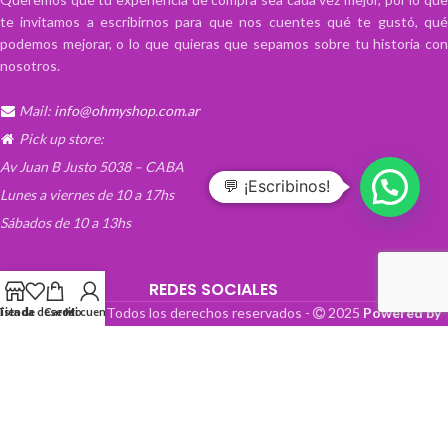
te invitamos a escribirnos para que nos cuentes qué te gustó, qué
podemos mejorar, o lo que quieras que sepamos sobre tu historia con
nosotros.
Mail:
info@ohmyshop.com.ar
Pick up store:
Av Juan B Justo 5038 – CABA
💬 ¡Escribinos!
Lunes a viernes de 10 a 17hs
Sábados de 10 a 13hs
REDES SOCIALES
OhMyTienda! - Todos los derechos reservados -
2025
Powered by
Lista de deseos
Tienda
Carrito
Mi cuenta
Paper Boat Web Design
.