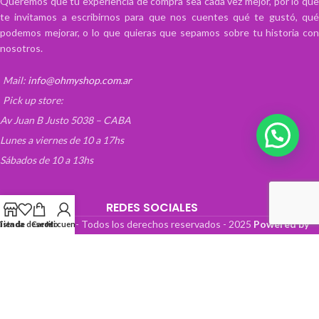
Queremos que tu experiencia de compra sea cada vez mejor, por lo que
te invitamos a escribirnos para que nos cuentes qué te gustó, qué
podemos mejorar, o lo que quieras que sepamos sobre tu historia con
nosotros.
Mail:
info@ohmyshop.com.ar
Pick up store:
Av Juan B Justo 5038 – CABA
Lunes a viernes de 10 a 17hs
Sábados de 10 a 13hs
REDES SOCIALES
OhMyTienda! - Todos los derechos reservados -
2025
Powered by
Lista de deseos
Tienda
Carrito
Mi cuenta
Paper Boat Web Design
.