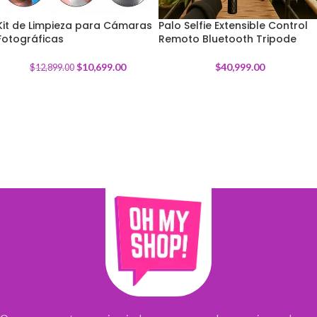
Kit de Limpieza para Cámaras
Palo Selfie Extensible Control
Fotográficas
-
17
%
Remoto Bluetooth Tripode
$
10,699.00
$
40,999.00
$
12,899.00