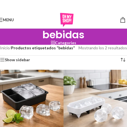
Skip to navigation
Skip to main content
MENU
bebidas
Categories
Inicio
/
Productos etiquetados “bebidas”
Mostrando los 2 resultados
Show sidebar