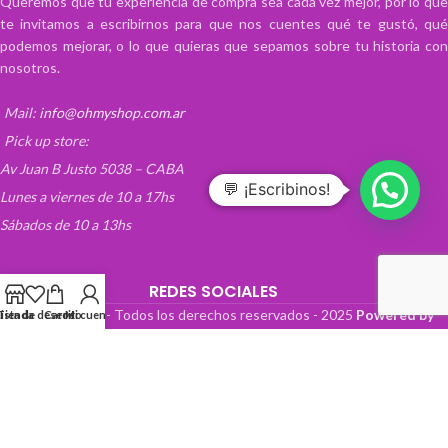
Queremos que tu experiencia de compra sea cada vez mejor, por lo que
te invitamos a escribirnos para que nos cuentes qué te gustó, qué
podemos mejorar, o lo que quieras que sepamos sobre tu historia con
nosotros.
Mail:
info@ohmyshop.com.ar
Pick up store:
Av Juan B Justo 5038 – CABA
💬 ¡Escribinos!
Lunes a viernes de 10 a 17hs
Sábados de 10 a 13hs
REDES SOCIALES
OhMyTienda! - Todos los derechos reservados -
2025
Powered by
Lista de deseos
Tienda
Carrito
Mi cuenta
Paper Boat Web Design
.