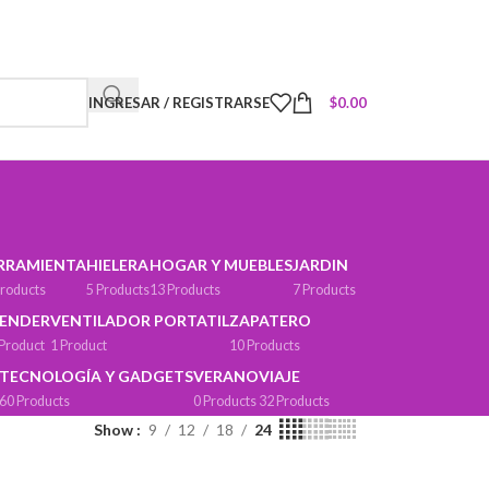
INGRESAR / REGISTRARSE
$
0.00
RRAMIENTA
HIELERA
HOGAR Y MUEBLES
JARDIN
Products
5 Products
13 Products
7 Products
ENDER
VENTILADOR PORTATIL
ZAPATERO
 Product
1 Product
10 Products
TECNOLOGÍA Y GADGETS
VERANO
VIAJE
60 Products
0 Products
32 Products
Show
9
12
18
24