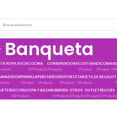
Banqueta
STA ROPA SUCIA
COCINA
CONSERVADORA
COSTURA
ESCOBA
HE
roducts
107 Products
4 Products
1 Product
1 Product
14 
GANIZADOR
PARRILLA
PERCHEROS
SOPORTE
TARJETA DE REGALO
T
roducts
1 Product
2 Products
3 Products
0 Products
1
GUETES
DECORACIÓN Y BAZAR
LIBRERÍA
OTROS
OUTLET
RELOJES
236 Products
13 Products
3 Products
0 Products
17 Products