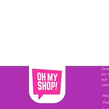
Quer
por 
qué 
sepa
Mail
Pick