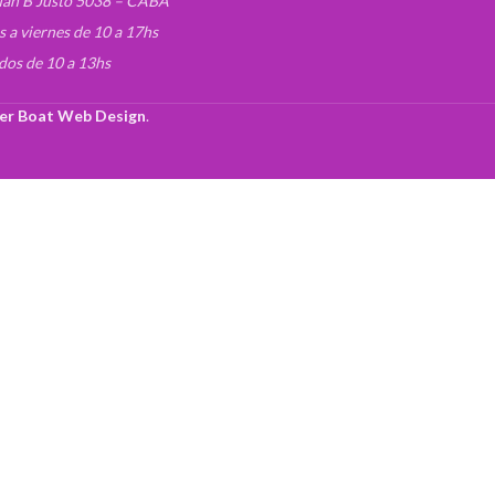
uan B Justo 5038 – CABA
s a viernes de 10 a 17hs
dos de 10 a 13hs
er Boat Web Design
.