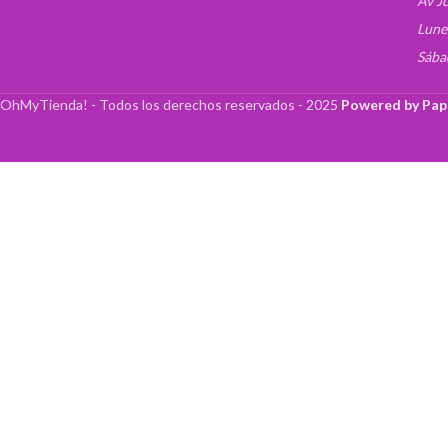
Av J
Lune
Sába
OhMyTienda! - Todos los derechos reservados -
2025
Powered by Pap