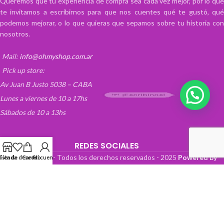
Queremos que tu experiencia de compra sea cada vez mejor, por lo que
te invitamos a escribirnos para que nos cuentes qué te gustó, qué
podemos mejorar, o lo que quieras que sepamos sobre tu historia con
nosotros.
Mail:
info@ohmyshop.com.ar
Pick up store:
Av Juan B Justo 5038 – CABA
💬 ¡Escribinos!
Lunes a viernes de 10 a 17hs
Sábados de 10 a 13hs
REDES SOCIALES
OhMyTienda! - Todos los derechos reservados -
2025
Powered by
Lista de deseos
Tienda
Carrito
Mi cuenta
Paper Boat Web Design
.