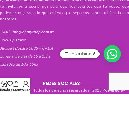
te invitamos a escribirnos para que nos cuentes qué te gustó, qué
podemos mejorar, o lo que quieras que sepamos sobre tu historia con
nosotros.
Mail:
info@ohmyshop.com.ar
Pick up store:
Av Juan B Justo 5038 – CABA
💬 ¡Escribinos!
Lunes a viernes de 10 a 17hs
Sábados de 10 a 13hs
REDES SOCIALES
OhMyTienda! - Todos los derechos reservados -
2025
Powered by
Lista de deseos
Tienda
Carrito
Mi cuenta
Paper Boat Web Design
.