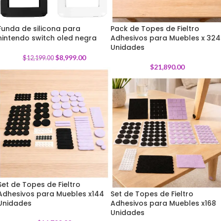
Funda de silicona para
Pack de Topes de Fieltro
nintendo switch oled negra
-
26
%
Adhesivos para Muebles x 324
Unidades
$
8,999.00
$
12,199.00
$
21,890.00
Set de Topes de Fieltro
Adhesivos para Muebles x144
Set de Topes de Fieltro
Unidades
Adhesivos para Muebles x168
Unidades