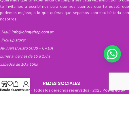
te invitamos a escribirnos para que nos cuentes qué te gustó, qué
podemos mejorar, o lo que quieras que sepamos sobre tu historia con
nosotros.
Mail:
info@ohmyshop.com.ar
Pick up store:
Av Juan B Justo 5038 – CABA
Lunes a viernes de 10 a 17hs
Sábados de 10 a 13hs
REDES SOCIALES
OhMyTienda! - Todos los derechos reservados -
2025
Powered by
Lista de deseos
Tienda
Carrito
Mi cuenta
Paper Boat Web Design
.