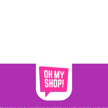
Queremos que tu experiencia de compra sea cada vez mejor, por lo que