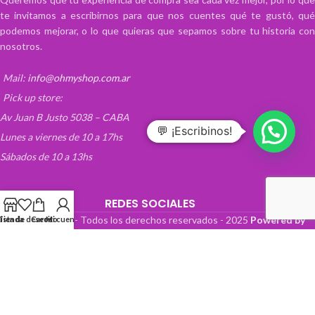
te invitamos a escribirnos para que nos cuentes qué te gustó, qué
podemos mejorar, o lo que quieras que sepamos sobre tu historia con
nosotros.
Mail:
info@ohmyshop.com.ar
Pick up store:
Av Juan B Justo 5038 – CABA
💬 ¡Escribinos!
Lunes a viernes de 10 a 17hs
Sábados de 10 a 13hs
REDES SOCIALES
OhMyTienda! - Todos los derechos reservados -
2025
Powered by
Lista de deseos
Tienda
Carrito
Mi cuenta
Paper Boat Web Design
.