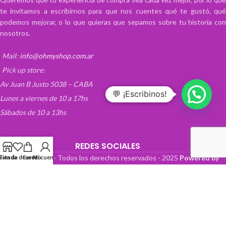
te invitamos a escribirnos para que nos cuentes qué te gustó, qué
podemos mejorar, o lo que quieras que sepamos sobre tu historia con
nosotros.
Mail:
info@ohmyshop.com.ar
Pick up store:
Av Juan B Justo 5038 – CABA
💬 ¡Escribinos!
Lunes a viernes de 10 a 17hs
Sábados de 10 a 13hs
REDES SOCIALES
OhMyTienda! - Todos los derechos reservados -
2025
Powered by
Lista de deseos
Tienda
Carrito
Mi cuenta
Paper Boat Web Design
.