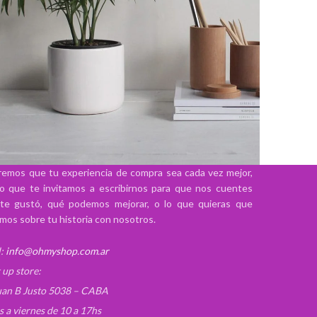
emos que tu experiencia de compra sea cada vez mejor,
lo que te invitamos a escribirnos para que nos cuentes
otenti parturient parturie
Accessories
te gustó, qué podemos mejorar, o lo que quieras que
mos sobre tu historia con nosotros.
:
info@ohmyshop.com.ar
 up store:
uan B Justo 5038 – CABA
s a viernes de 10 a 17hs