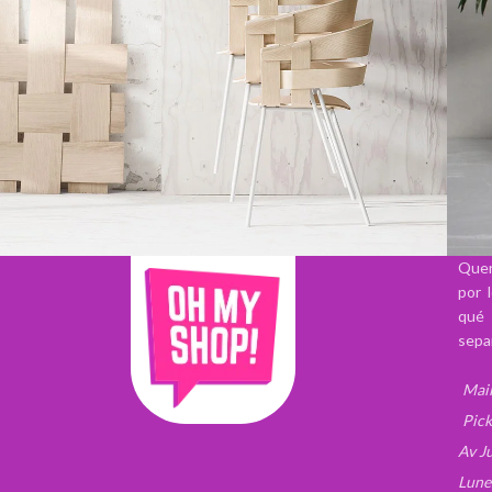
Quer
por 
Imperdiet mauris a nontin
P
Accessories
qué 
sepa
Mail
Pick
Av J
Lune