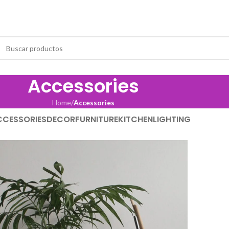
Accessories
Home
/
Accessories
CCESSORIES
DECOR
FURNITURE
KITCHEN
LIGHTING