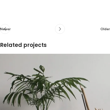
suspendisse
Netus eu mollis hac dignis
Newer
Older
Related projects