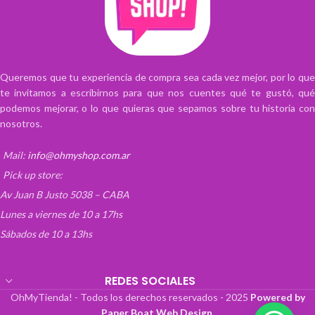
Su instalación es completamente
cómodo de usar.
intuitiva y cuenta con todos los
Cada espacio está diseñado para darle
accesorios necesarios para facilitar el
el cuidado que cada accesorio se
proceso.
merece. Además, posee una cerradura
Agrégalo ya mismo al carrito de
junto con su llave la cual viene incluida
Queremos que tu experiencia de compra sea cada vez mejor, por lo que
compra y obtén un reloj acrílico
bloquear de forma segura la caja y
te invitamos a escribirnos para que nos cuentes qué te gustó, qué
brillante que le de ese toque extra a tu
mantener a los extraños y a los niños
podemos mejorar, o lo que quieras que sepamos sobre tu historia con
hogar.
lejos de tus objetos de valor. La manera
nosotros.
fácil de proteger tus joyas y relojes.
Aclaración:
Almacenamiento apilable de doble
Las medidas del producto pueden
Mail:
info@ohmyshop.com.ar
capa, diseño interior personalizado:
variar unos milímetros debido a su
múltiples celdas de almacenamiento
Pick up store:
medición manual.
separadas con separadores extraíbles
Av Juan B Justo 5038 – CABA
El color puede variar mínimamente
para almacenar joyas en diferentes
dependiendo del dispositivo con que se
Lunes a viernes de 10 a 17hs
tamaños y formas.
vea la publicación.
Sábados de 10 a 13hs
REDES SOCIALES
OhMyTienda! - Todos los derechos reservados -
2025
Powered by
Paper Boat Web Design
.