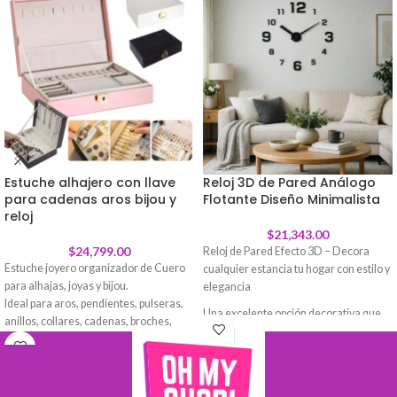
Estuche alhajero con llave
Reloj 3D de Pared Análogo
para cadenas aros bijou y
Flotante Diseño Minimalista
reloj
$
21,343.00
$
24,799.00
Reloj de Pared Efecto 3D – Decora
Estuche joyero organizador de Cuero
cualquier estancia tu hogar con estilo y
para alhajas, joyas y bijou.
elegancia
Ideal para aros, pendientes, pulseras,
Una excelente opción decorativa que
anillos, collares, cadenas, broches,
aporta un toque diferente a cualquier
gemelos, y otras joyas.
habitación donde se coloque. Ya sea la
Posee un diseño y aspecto elegante
cocina, sala de estar, o una habitación,
forrado en cuero Pu que se adapta a
este reloj 3D se adapta perfectamente.
cualquier decoración y lugar. Fácil y