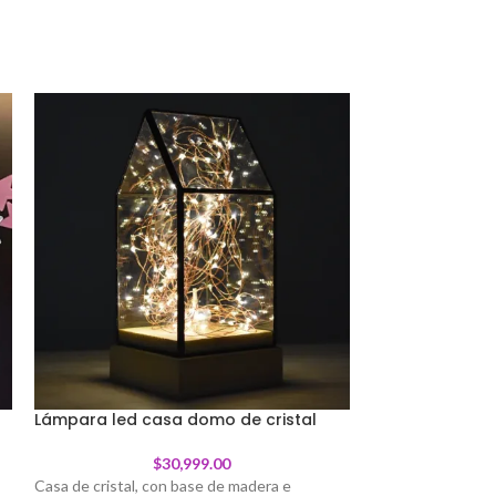
Lámpara led casa domo de cristal
Lámpara Rosa c
$
30,999.00
Casa de cristal, con base de madera e
Lampara / Luz de n