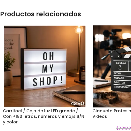
Productos relacionados
Carritoel / Caja de luz LED grande /
Claqueta Profesio
Con +180 letras, números y emojis B/N
-
15
%
Videos
-
9
%
y color
$
9,349.0