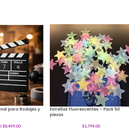
nal para Rodajes y
Estrellas Fluorescentes – Pack 50
piezas
$
8,499.00
$
1,799.00
0