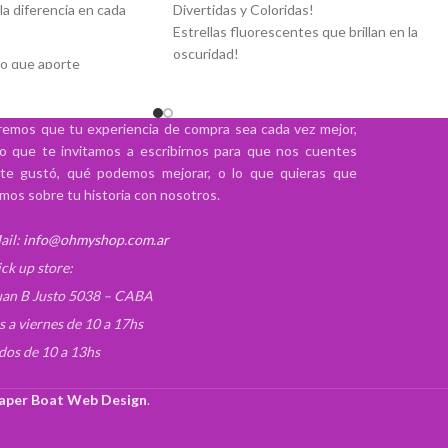
la diferencia en cada
Divertidas y Coloridas!
Estrellas fluorescentes que brillan en la
oscuridad!
io que aporte
Para decorar las paredes, techos o lo que
 profesionalismo a tus
quieras.
queta es el
Ideal para los mas pequeños y no tanto
emos que tu experiencia de compra sea cada vez mejor,
iseñada con el clásico
Viene con plancha de stickers/adhesivos pa
lo que te invitamos a escribirnos para que nos cuentes
ico en blanco y negro,
poder pegarlos
te gustó, qué podemos mejorar, o lo que quieras que
ica con funcionalidad
mos sobre tu historia con nosotros.
e proyectos
ail:
info@ohmyshop.com.ar
enta con una estructura
ick up store:
acilita su manipulación
baciones o sesiones
uan B Justo 5038 – CABA
gra metálica reforzada
s a viernes de 10 a 17hs
o firme y preciso,
dos de 10 a 13hs
“clap” que ayuda a
 sonido en producciones
aper Boat Web Design
.
eur.
para escribir con