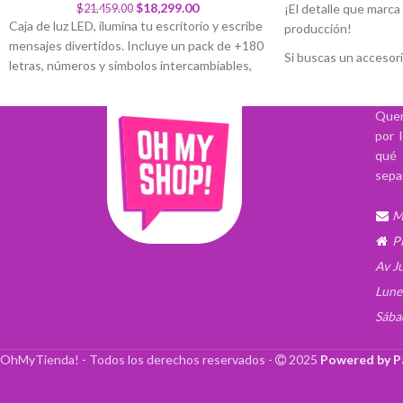
$
18,299.00
¡El detalle que marca 
$
21,459.00
Caja de luz LED, ilumina tu escritorio y escribe
producción!
mensajes divertidos. Incluye un pack de +180
Si buscas un accesor
letras, números y símbolos intercambiables,
organización, estilo y
en negro y a colores. Funciona con 6 pilas AA
grabaciones, esta cla
(no incluidas) o vía cable USB (incluido).
Quer
complemento ideal. D
por 
formato cinematográf
qué 
combina estética icón
sepa
real para todo tipo d
audiovisuales.
M
Fabricada en MDF cu
P
sólida y liviana que f
durante rodajes, gra
Av J
fotográficas. Su bisa
Lune
permite un movimient
Sába
generando el clásico 
sincronizar imagen y
OhMyTienda! - Todos los derechos reservados -
2025
Powered by P
profesionales o amat
La superficie es apta 