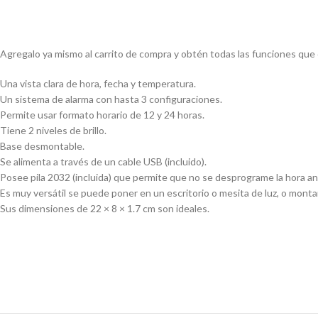
Agregalo ya mismo al carrito de compra y obtén todas las funciones que 
Una vista clara de hora, fecha y temperatura.
Un sistema de alarma con hasta 3 configuraciones.
Permite usar formato horario de 12 y 24 horas.
Tiene 2 niveles de brillo.
Base desmontable.
Se alimenta a través de un cable USB (incluido).
Posee pila 2032 (incluida) que permite que no se desprograme la hora ant
Es muy versátil se puede poner en un escritorio o mesita de luz, o montar
Sus dimensiones de 22 × 8 × 1.7 cm son ideales.
Despertador Digital Con Cargador Alarma Temperatura
Reloj D
Parlan