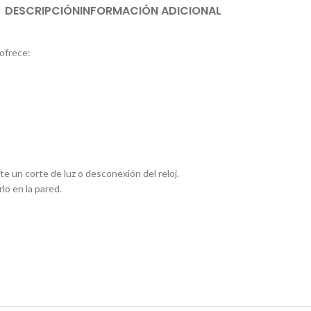
DESCRIPCIÓN
INFORMACIÓN ADICIONAL
ofrece:
e un corte de luz o desconexión del reloj.
lo en la pared.
igital Alarma Inalámbrico Luz Led Bluetooth Robot
Parlante con c
te