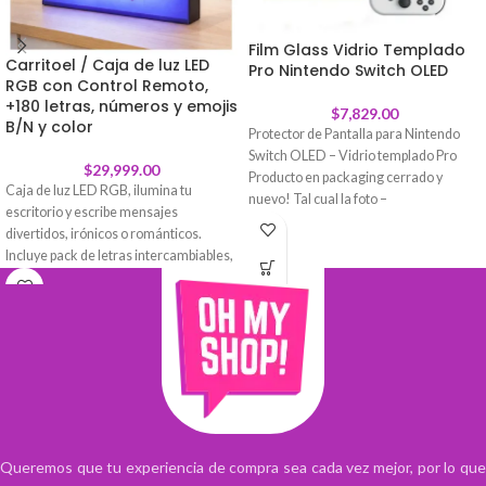
Film Glass Vidrio Templado
Carritoel / Caja de luz LED
Pro Nintendo Switch OLED
RGB con Control Remoto,
+180 letras, números y emojis
$
7,829.00
B/N y color
Protector de Pantalla para Nintendo
Switch OLED – Vidrio templado Pro
$
29,999.00
Producto en packaging cerrado y
Caja de luz LED RGB, ilumina tu
nuevo! Tal cual la foto –
escritorio y escribe mensajes
También tenemos para la Switch
divertidos, irónicos o románticos.
común, no dude en consultar!
Incluye pack de letras intercambiables,
números y símbolos, en negro y en
Construcción de vidrio templado para
colores. Funciona con 6 pilas AA (no
mayor resistencia al impacto, además
incluidas) o con vía USB. Además, con
de resistir de manera efectiva los
su control remoto podrás manejar
rasguños hasta 9H (más duro que un
increíbles efectos de luces en 16
cuchillo)
colores.
Alta respuesta: mantiene la
experiencia táctil original y no
interfiere con la colocación de la
tableta en el centro de la consola
Queremos que tu experiencia de compra sea cada vez mejor, por lo que
doméstica.