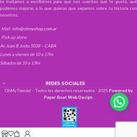
te invitamos a escribirnos para que nos cuentes qué te gustó, qué
Alta transparencia!
podemos mejorar, o lo que quieras que sepamos sobre tu historia con
Los bordes redondeados proporcionan
nosotros.
un agarre seguro y mejorado, junto con
el proceso de templado del vidrio para
Mail:
info@ohmyshop.com.ar
una película a prueba de roturas
Protector de pantalla Nintendo Switch
Pick up store:
con recortes para todos los sensores.
Av Juan B Justo 5038 – CABA
UNAnti Oil / Water Coating, evite las
manchas y reduzca las huellas
Lunes a viernes de 10 a 17hs
dactilares
Sábados de 10 a 13hs
Fácil instalación y extracción
REDES SOCIALES
OhMyTienda! - Todos los derechos reservados -
2025
Powered by
Paper Boat Web Design
.
💬 ¡Escribinos!