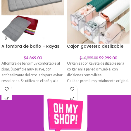
Alfombra de baño – Rayas
Cajon gavetero deslizable
-
41
%
$
4,869.00
$
9,999.00
$
16,999.00
Alfombra de baño muy confortable al
Organizador gaveta deslizable para
pisar. Superficie muy suave, con
colgar en la pared o mueble, con
antideslizante del otro lado para evitar
divisiones removibles.
resbalones. Se utiliza en el baño, a la
Calidad premium y totalmente original.
salida de la ducha o bañadera.
Adhesivo, colocalo donde quieras sin
necesidad de poerforar paredes o
muebles.
Guarda tus banditas, tus cables o
broches, organiza tu escritorio o lugar
de trabajo / estudio.
Ideal para guardar medias, corbatas,