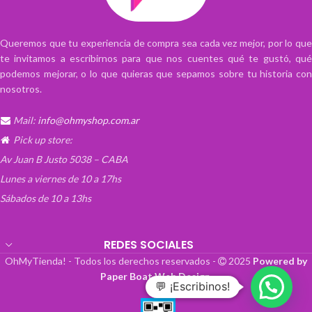
ropa interior, maquillajes o organizar lo
que quieras!
Tambien muy util para guardar cables y
Queremos que tu experiencia de compra sea cada vez mejor, por lo que
accesorios
te invitamos a escribirnos para que nos cuentes qué te gustó, qué
En la cocina para frutos secos, o
podemos mejorar, o lo que quieras que sepamos sobre tu historia con
especies, para colocarlo dentro a al
nosotros.
costado de la alacena. Siempre todo a
mano!
Mail:
info@ohmyshop.com.ar
Pick up store:
Av Juan B Justo 5038 – CABA
Lunes a viernes de 10 a 17hs
Sábados de 10 a 13hs
REDES SOCIALES
OhMyTienda! - Todos los derechos reservados -
2025
Powered by
Paper Boat Web Design
.
💬 ¡Escribinos!