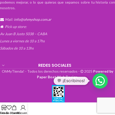
podemos mejorar, o lo que quieras que sepamos sobre tu historia con
una grabación.
nosotros.
La parte superior articulada permite
realizar el clásico movimiento de
Mail:
info@ohmyshop.com.ar
claqueta, aportando realismo y
Pick up store:
profesionalismo a cada producción.
Además, su combinación de colores en
Av Juan B Justo 5038 – CABA
la barra superior le da un estilo
Lunes a viernes de 10 a 17hs
llamativo, moderno y muy reconocible
Sábados de 10 a 13hs
dentro del mundo del cine.
¡Agrégalo ya mismo al carrito de
compras y empieza a darle acción a tus
REDES SOCIALES
ideas!
OhMyTienda! - Todos los derechos reservados -
2025
Powered by
Paper Boat Web Design
.
💬 ¡Escribinos!
Lista de deseos
Tienda
Carrito
Mi cuenta