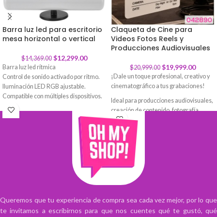
Barra luz led para escritorio
Claqueta de Cine para
mesa horizontal o vertical
-
14
%
Videos Fotos Reels y
-
5
%
Producciones Audiovisuales
$
12,299.00
$
14,369.00
$
19,999.00
Barra luz led rítmica
$
20,999.00
¡Dale un toque profesional, creativo y
Control de sonido activado por ritmo.
cinematográfico a tus grabaciones!
Iluminación LED RGB ajustable.
Compatible con múltiples dispositivos.
Ideal para producciones audiovisuales,
Diseño moderno y compacto.
creación de contenido, fotografía,
Instalación sencilla y rápida.
reels, videos, cortos, entrevistas,
Ideal para ambientes musicales y
proyectos escolares, decoración
festivos.
temática y mucho más. Su diseño
clásico inspirado en los sets de
filmación permite organizar cada toma
de manera práctica, visual y estética.
Cuenta con espacios para completar
información como PROD., ROLL,
SCENE, TAKE, DIRECTOR, CAMERA y
Queremos que tu experiencia de compra sea cada vez mejor, por lo que
DATE, ayudando a identificar escenas,
te invitamos a escribirnos para que nos cuentes qué te gustó, qué
tomas y detalles importantes durante