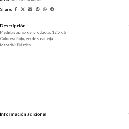
Share:
Descripción
Medidas aprox del producto: 12.5 x 6
Colores: Rojo, verde y naranja
Material: Plástico
Set x 6 Cucharas Medidoras
Set x6 frascos de
almacenamiento cierre
hermético – Contenedor
Set x6 Organizadores de
Cajones Plegables Distintas
Medidas
Información adicional