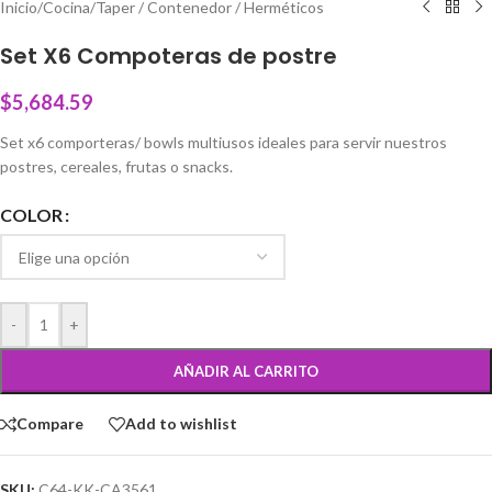
Inicio
/
Cocina
/
Taper / Contenedor / Herméticos
Set X6 Compoteras de postre
$
5,684.59
Set x6 comporteras/ bowls multiusos ideales para servir nuestros
postres, cereales, frutas o snacks.
COLOR
-
+
AÑADIR AL CARRITO
Compare
Add to wishlist
SKU:
C64-KK-CA3561