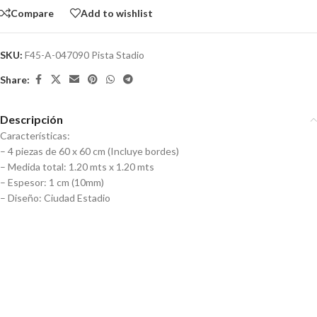
Compare
Add to wishlist
SKU:
F45-A-047090 Pista Stadio
Share:
Descripción
Características:
– 4 piezas de 60 x 60 cm (Incluye bordes)
– Medida total: 1.20 mts x 1.20 mts
– Espesor: 1 cm (10mm)
– Diseño: Ciudad Estadio
Piso de Goma Eva – Ciudad con
Piso de goma eva encastrable –
calles (Pista Ciudad)
Números – 10pcs
Piso de goma eva encastrable –
Vehículos colores – 10pcs