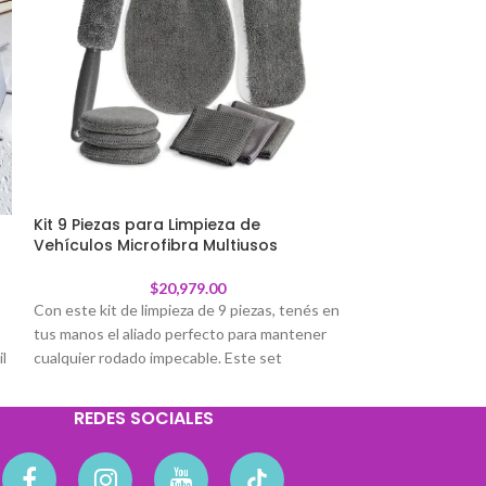
Kit 9 Piezas para Limpieza de
Organizador d
Vehículos Microfibra Multiusos
$
20,979.00
Organizador de b
Con este kit de limpieza de 9 piezas, tenés en
Diseñado para qu
tus manos el aliado perfecto para mantener
en tu bacha, te ay
l
cualquier rodado impecable. Este set
detergente, la esp
completo y versátil te ofrece todo lo que
cocina.
necesitás para una limpieza profesional, tanto
Posee una base es
REDES SOCIALES
en el interior como en el exterior.
la misma es extrai
Este kit va más allá de la limpieza de autos. Su