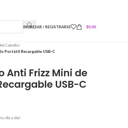
INGRESAR / REGISTRARSE
$
0.00
el Cabello
/
illo Portátil Recargable USB-C
 Anti Frizz Mini de
l Recargable USB-C
u día a día!