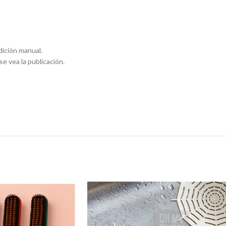
dición manual.
e vea la publicación.
De Planchar Para Mesa Plegable Portátil Compacta
Focos de Luz 