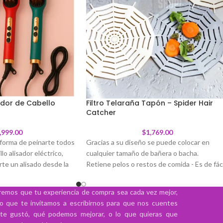
sador de Cabello
Filtro Telaraña Tapón – Spider Hair
Catcher
,999.00
$
1,769.00
forma de peinarte todos
Gracias a su diseño se puede colocar en
lo alisador eléctrico,
cualquier tamaño de bañera o bacha.
te un alisado desde la
Retiene pelos o restos de comida - Es de fáci
istema de cerdas
limpieza
l calor de manera
Ventosas/sopapas en la parte inferior que
emos que tu experiencia de compra sea cada vez mejor,
permiten su fijación.
lo que te invitamos a escribirnos para que nos cuentes
control permiten ajustar
te gustó, qué podemos mejorar, o lo que quieras que