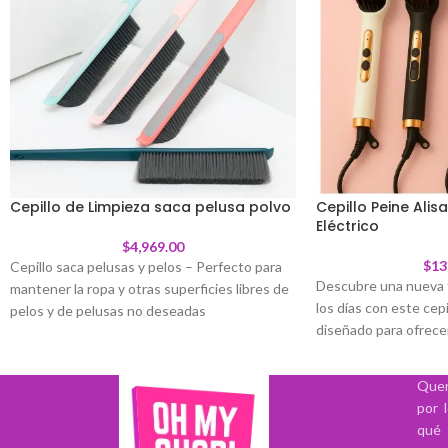
Cepillo de Limpieza saca pelusa polvo
Cepillo Peine Ali
Eléctrico
$
4,969.00
$
13
Cepillo saca pelusas y pelos – Perfecto para
Descubre una nueva 
mantener la ropa y otras superficies libres de
los días con este cepil
pelos y de pelusas no deseadas
diseñado para ofrecer
Se trata de un producto indispensable en
primera pasada. Su s
cualquier hogar donde haya mascotas. Es
térmicas distribuye e
Quer
perfecto para eliminar los pelitos de animales
uniforme.
por 
de la ropa y de superficies complicadas como
Sus tres botones de 
qué 
alfombras, sillones o acolchados. Al no hacer