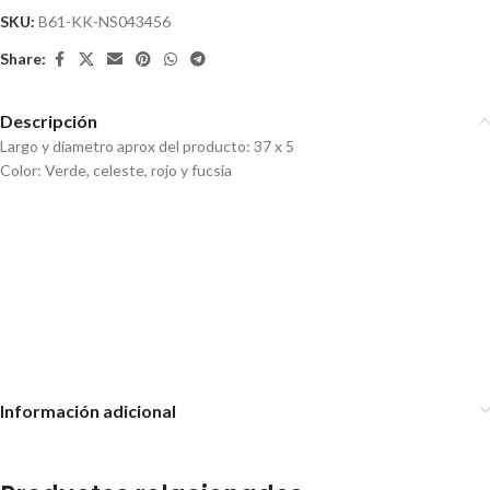
SKU:
B61-KK-NS043456
Share:
Descripción
Largo y diametro aprox del producto: 37 x 5
Color: Verde, celeste, rojo y fucsia
Palo de amasar de silicona 41,5
Bowl Mezclador Base
cm
Antideslizante Vertedor 28cm
Asa
Bowl con Base Antideslizante
32cm
Información adicional