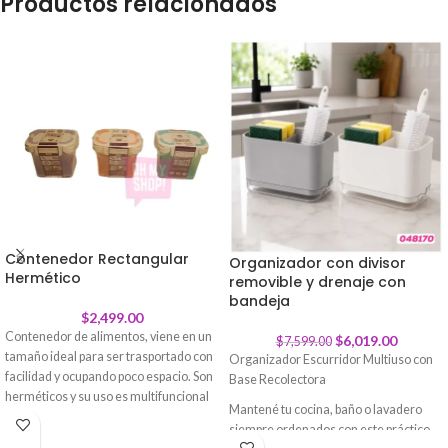
Productos relacionados
Contenedor Rectangular
Organizador con divisor
Hermético
removible y drenaje con
-
21
%
bandeja
$
2,499.00
Contenedor de alimentos, viene en un
$
6,019.00
$
7,599.00
tamaño ideal para ser trasportado con
Organizador Escurridor Multiuso con
facilidad y ocupando poco espacio. Son
Base Recolectora
herméticos y su uso es multifuncional
Mantené tu cocina, baño o lavadero
para colocar diferentes alimentos. En
siempre ordenados con este práctico
la tapa en la parte exterior poseen