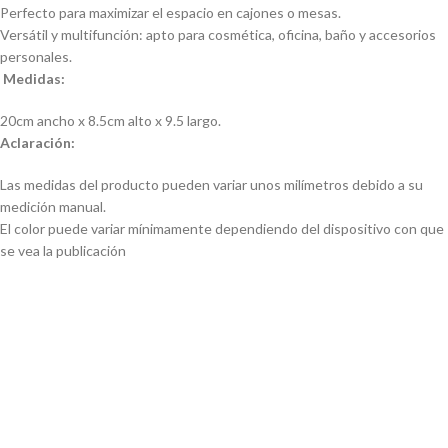
Perfecto para maximizar el espacio en cajones o mesas.
Versátil y multifunción: apto para cosmética, oficina, baño y accesorios
personales.
Medidas:
20cm ancho x 8.5cm alto x 9.5 largo.
Aclaración:
Las medidas del producto pueden variar unos milímetros debido a su
medición manual.
El color puede variar mínimamente dependiendo del dispositivo con que
se vea la publicación
Organizador de Maquillaje y
Organizador cubiertos
Cosméticos Multiusos en
encastrable para cajón 10 piezas
Acrílico con Cajones
Organizador Cubiertero Para
Cajon Multiuso de Bambu