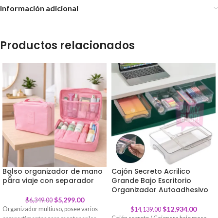
Información adicional
Productos relacionados
Bolso organizador de mano
Cajón Secreto Acrilico
para viaje con separador
-
17
%
Grande Bajo Escritorio
-
9
%
Organizador Autoadhesivo
$
5,299.00
$
6,349.00
$
12,934.00
Organizador multiuso, posee varios
$
14,139.00