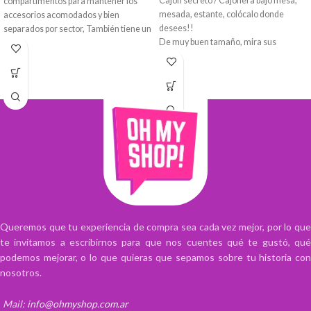
Cajón secreto / Cajonera bajo mesa,
compartimentos para mantener los
mesada, estante, colócalo donde
accesorios acomodados y bien
desees!!
separados por sector, También tiene un
De muy buen tamaño, mira sus
gancho para colgar. Es ideal y cómodo
medidas! De acrilico transparente, en
para viajes.
dos tonalidades claro o oscuro.
Impermeable, con cierre perimetral,
Se puede pegar en cualquier lugar para
bolsillos y compartimientos varios para
aprovechar al máximo cualquier
una mejor organización. Con percha
espacio.
para colgar y manija de mano.
Es ideal para el orden de escritorios,
salas de estar, salas de estudio,
vestuarios, papelería, aparatos
eléctricos, cosméticos, etc.
Queremos que tu experiencia de compra sea cada vez mejor, por lo que
te invitamos a escribirnos para que nos cuentes qué te gustó, qué
podemos mejorar, o lo que quieras que sepamos sobre tu historia con
nosotros.
Mail:
info@ohmyshop.com.ar