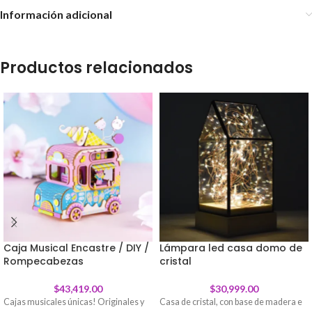
Información adicional
Productos relacionados
Caja Musical Encastre / DIY /
Lámpara led casa domo de
Rompecabezas
cristal
$
43,419.00
$
30,999.00
Cajas musicales únicas! Originales y
Casa de cristal, con base de madera e