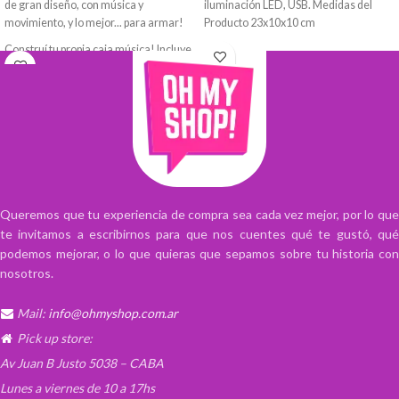
de gran diseño, con música y
iluminación LED, USB. Medidas del
movimiento, y lo mejor... para armar!
Producto 23x10x10 cm
Construí tu propia caja música! Incluye
todo lo necesario para construir una
caja de música de madera hermosa,
que tiene movimiento y música, a
cuerda..
Piezas/Recortes de madera de alta
calidad. Cada pieza de madera tiene
serigrafía doce veces y cortada con
láser para garantizar colores brillantes
y un ajuste exacto.
Queremos que tu experiencia de compra sea cada vez mejor, por lo que
te invitamos a escribirnos para que nos cuentes qué te gustó, qué
El producto viene en caja cerrada,
podemos mejorar, o lo que quieras que sepamos sobre tu historia con
incluye planchas que contienen las
nosotros.
piezas y todo lo necesario para el
armado.
Las instrucciones están en chino, pero
Mail:
info@ohmyshop.com.ar
son de fácil interpretación por imagen,
Pick up store:
los paso a paso son guiados por las
imágenes, no por texto.
Av Juan B Justo 5038 – CABA
Lunes a viernes de 10 a 17hs