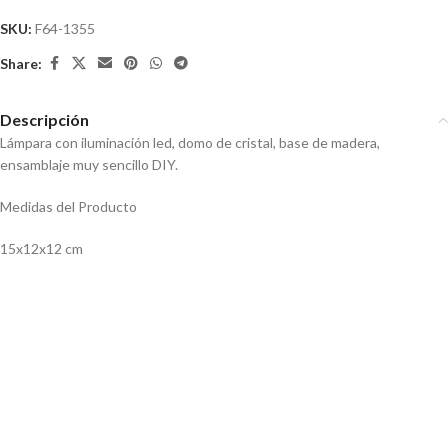
SKU:
F64-1355
Share:
Descripción
Lámpara con iluminación led, domo de cristal, base de madera,
ensamblaje muy sencillo DIY.
Medidas del Producto
15x12x12 cm
Lámpara led casa domo de
Lámpara Rosa con Luz MicroLED
cristal
Humidificador/Aromaterapia
ultrasónico luz LED RGB Domo
transparente 500ml