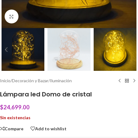
Click to enlarge
Inicio
/
Decoración y Bazar
/
Iluminación
Lámpara led Domo de cristal
$
24,699.00
Sin existencias
Compare
Add to wishlist