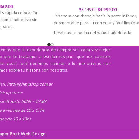
-
3
%
,369.00
$
4,999.00
$
5,149.00
l y rápida colocación
Jabonera con drenaje hacia la parte inferior,
con el adhesivo sin
desmontable para su correcta y facil limpieza
 pared.
Ideal para la bacha del baño, bañadera, la
acion lo que permite que
cocina o el lavadero.
re el agua.
 para su correcta y
emos que tu experiencia de compra sea cada vez mejor,
lo que te invitamos a escribirnos para que nos cuentes
te gustó, qué podemos mejorar, o lo que quieras que
año o para usar en
mos sobre tu historia con nosotros.
ail:
info@ohmyshop.com.ar
ick up store:
uan B Justo 5038 – CABA
s a viernes de 10 a 17hs
dos de 10 a 13hs
aper Boat Web Design
.