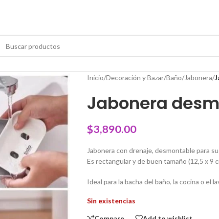
Inicio
/
Decoración y Bazar
/
Baño
/
Jabonera
/
J
Jabonera desm
$
3,890.00
Jabonera con drenaje, desmontable para su c
Es rectangular y de buen tamaño (12,5 x 9 
Ideal para la bacha del baño, la cocina o el l
Sin existencias
Compare
Add to wishlist