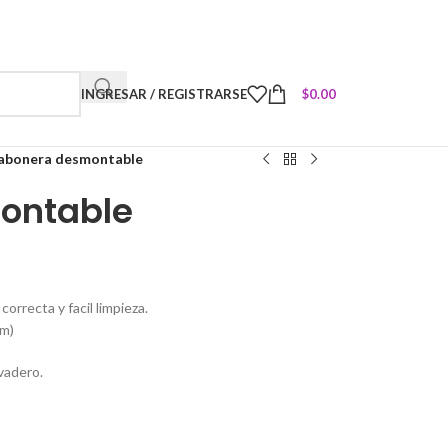
INGRESAR / REGISTRARSE
$
0.00
abonera desmontable
ontable
orrecta y facil limpieza.
cm)
avadero.