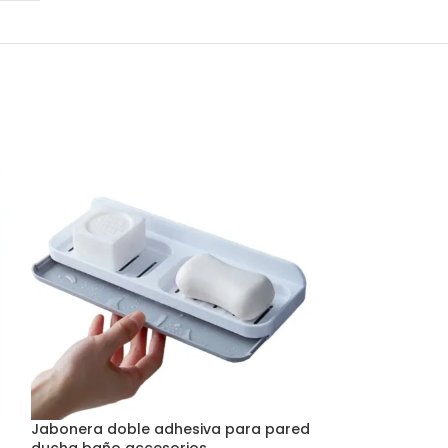
Jabonera doble adhesiva para pared
Kit x4 Accesor
ducha baño accesorios
Baño Diseño N