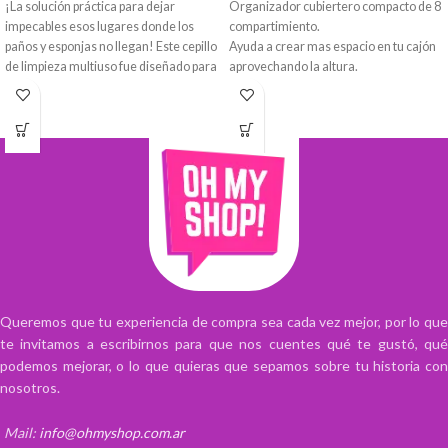
¡La solución práctica para dejar
Organizador cubiertero compacto de 8
impecables esos lugares donde los
compartimiento.
paños y esponjas no llegan! Este cepillo
Ayuda a crear mas espacio en tu cajón
de limpieza multiuso fue diseñado para
aprovechando la altura.
eliminar suciedad acumulada en
Para cucharas, tenedores, cuchillos y 2
juntas, rieles, esquinas y espacios
mas pequeños para cucharitas de te o
reducidos de manera rápida, cómoda y
untadores o simil. Luego posee 3
eficiente.
espacios para utenislios y accesorios
Plástico recuperado.
Su diseño ergonómico permite un
agarre firme y cómodo, facilitando la
limpieza durante más tiempo sin
generar molestias en la mano. Gracias
a sus cerdas resistentes, remueve
fácilmente polvo, grasa, restos de
jabón, moho y suciedad incrustada sin
deformarse con el uso frecuente.
Queremos que tu experiencia de compra sea cada vez mejor, por lo que
te invitamos a escribirnos para que nos cuentes qué te gustó, qué
Su cabezal angosto y compacto llega a
podemos mejorar, o lo que quieras que sepamos sobre tu historia con
los rincones más difíciles,
convirtiéndose en un aliado
nosotros.
indispensable para la limpieza diaria
del hogar.
Mail:
info@ohmyshop.com.ar