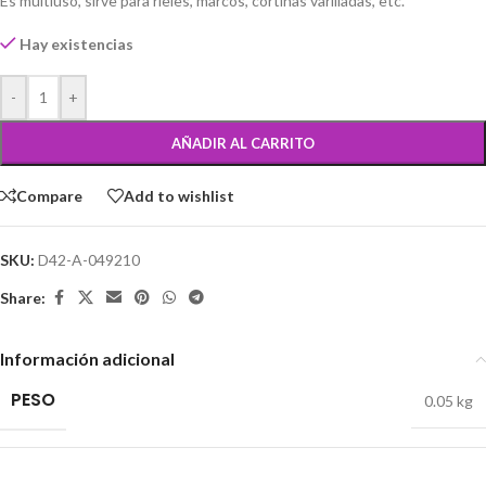
Es multiuso, sirve para rieles, marcos, cortinas varilladas, etc.
Hay existencias
-
+
AÑADIR AL CARRITO
Compare
Add to wishlist
SKU:
D42-A-049210
Share:
Información adicional
PESO
0.05 kg