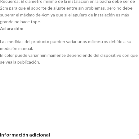
Recuerda: El diámetro mínimo de la instalación en la bacha debe ser de
2cm para que el soporte de ajuste entre sin problemas, pero no debe
superar el máximo de 4cm ya que si el agujero de instalación es más
grande no hace tope.
Aclaración:
Las medidas del producto pueden variar unos milímetros debido a su
medición manual.
El color puede variar mínimamente dependiendo del dispositivo con que
se vea la publicación.
Kit para Baño x4 Dispenser de
Kit para Baño x4 Dispenser de
jabón Vaso Jabonera Porta
jabón Vaso Jabonera Porta
Cepillo Plástico y Bambú
Cepillo Plástico y Bambú
Set de 4 Accesorios
Organizadores para Baño de
Bambu
Información adicional