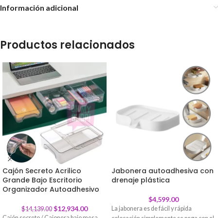
Información adicional
Productos relacionados
Cajón Secreto Acrilico
Jabonera autoadhesiva con
Grande Bajo Escritorio
-
9
%
drenaje plástica
Organizador Autoadhesivo
$
4,599.00
$
12,934.00
La jabonera es de fácil y rápida
$
14,139.00
Cajón secreto / Cajonera bajo mesa,