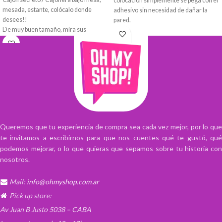
colocación simplemente se pega con el
mesada, estante, colócalo donde
adhesivo sin necesidad de dañar la
desees!!
pared.
De muy buen tamaño, mira sus
Posee drenaje lo que permite que el
medidas! De acrilico transparente, en
jabón no quede sobre el agua.
dos tonalidades claro o oscuro.
Es fácil de desmontar para su correcta
Se puede pegar en cualquier lugar para
y buena limpieza.
aprovechar al máximo cualquier
Ideal para Jabón de Baño o para usar en
espacio.
Cocina con esponja.
Es ideal para el orden de escritorios,
salas de estar, salas de estudio,
vestuarios, papelería, aparatos
Queremos que tu experiencia de compra sea cada vez mejor, por lo que
eléctricos, cosméticos, etc.
te invitamos a escribirnos para que nos cuentes qué te gustó, qué
podemos mejorar, o lo que quieras que sepamos sobre tu historia con
nosotros.
Mail:
info@ohmyshop.com.ar
Pick up store:
Av Juan B Justo 5038 – CABA