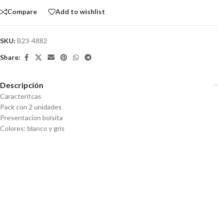
Compare
Add to wishlist
SKU:
B23-4882
Share:
Descripción
Caracteritcas
Pack con 2 unidades
Presentacion bolsita
Colores: blanco y gris
Porta cepillos adhesivo con
Organizador de cable adhesivo
vaso imantado
– Pack x 2
Set x 3 Imanes clip broches
Multiuso