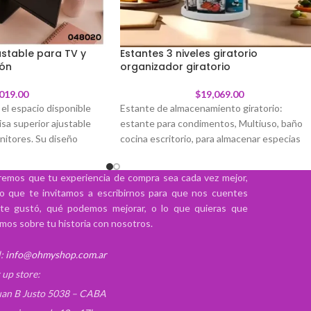
ustable para TV y
Estantes 3 niveles giratorio
ión
organizador giratorio
,019.00
$
19,069.00
el espacio disponible
Estante de almacenamiento giratorio:
isa superior ajustable
estante para condimentos, Multiuso, baño
nitores. Su diseño
cocina escritorio, para almacenar especias
te permite crear una
hasta perfumes, crema, productos de librería
para colocar pequeños
Se puede utilizar en varios entornos, como
emos que tu experiencia de compra sea cada vez mejor,
rios que utilizás todos
cocinas, salas de estar y baños.
lo que te invitamos a escribirnos para que nos cuentes
 tu escritorio, centro de
te gustó, qué podemos mejorar, o lo que quieras que
- Almacenamiento giratorio eficaz
pacio de trabajo mucho
mos sobre tu historia con nosotros.
- Ahorra espacio
- Reduce las colisiones innecesarias
de patas ajustables con
:
info@ohmyshop.com.ar
- Fácil de usar
 adapta fácilmente a la
 up store:
- Gran capacidad de almacenamiento
mayoría de los monitores
- Mantiene todo organizado.
uan B Justo 5038 – CABA
paldo plano, ofreciendo