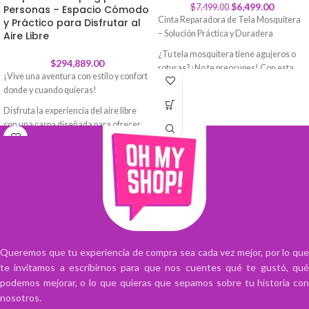
$
6,499.00
$
7,499.00
Personas – Espacio Cómodo
Cinta Reparadora de Tela Mosquitera
y Práctico para Disfrutar al
– Solución Práctica y Duradera
Aire Libre
¿Tu tela mosquitera tiene agujeros o
$
294,889.00
roturas? ¡No te preocupes! Con esta
¡Vive una aventura con estilo y confort
cinta reparadora de fibra de vidrio,
donde y cuando quieras!
puedes restaurar fácilmente pantallas
dañadas y mantener a los insectos
Disfruta la experiencia del aire libre
fuera de tu espacio. Es una solución
con una carpa diseñada para ofrecer
rápida, efectiva y de larga duración
comodidad, protección y practicidad en
para reparar pantallas en ventanas,
cada aventura. Su estructura espaciosa
puertas, tiendas de campaña, piscinas y
permite disfrutar de un descanso
mucho más.
reparador al aire libre, resguardándote
del clima.
Cuenta con ventilación eficiente y
Por qué elegir esta cinta:
estabilidad, garantizando un ambiente
Es la solución perfecta para prolongar
fresco y seguro. Además, su montaje
la vida útil de tus mosquiteros y ahorrar
Queremos que tu experiencia de compra sea cada vez mejor, por lo que
es rápido y sencillo, ideal para quienes
dinero en reemplazos. Su diseño
te invitamos a escribirnos para que nos cuentes qué te gustó, qué
buscan aprovechar al máximo el
práctico y adhesivo confiable aseguran
podemos mejorar, o lo que quieras que sepamos sobre tu historia con
tiempo de relax sin complicaciones.
que puedas realizar reparaciones de
nosotros.
calidad sin esfuerzo.
Perfecta para escapadas familiares,