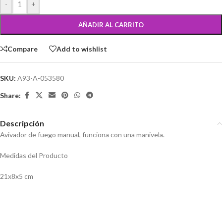
-
+
AÑADIR AL CARRITO
Compare
Add to wishlist
SKU:
A93-A-053580
Share:
Descripción
Avivador de fuego manual, funciona con una manivela.
Medidas del Producto
21x8x5 cm
Humidificador Difusor de Vapor
Cepillo para limpieza de parrilla
con Efecto Fuego
de acero alambre y esponja