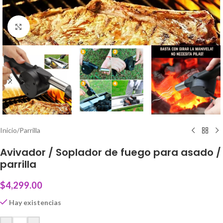
Click to enlarge
Inicio
/
Parrilla
Avivador / Soplador de fuego para asado /
parrilla
$
4,299.00
Hay existencias