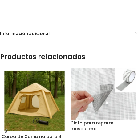
Fogonero Luz Llama Difusor
Humidificador Ultrasónico
Información adicional
Productos relacionados
Cinta para reparar
mosquitero
-
13
%
Carpa de Camping para 4