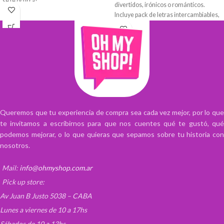
se te ocurra!
divertidos, irónicos o románticos.
Incluye pack de letras intercambiables,
Set de 2 Broches Murciélagos, color
números y símbolos, en negro y en
Negro.
colores. Funciona con 6 pilas AA (no
incluidas) o con vía USB. Además, con
su control remoto podrás manejar
increíbles efectos de luces en 16
colores.
Queremos que tu experiencia de compra sea cada vez mejor, por lo que
te invitamos a escribirnos para que nos cuentes qué te gustó, qué
podemos mejorar, o lo que quieras que sepamos sobre tu historia con
nosotros.
Mail:
info@ohmyshop.com.ar
Pick up store:
Av Juan B Justo 5038 – CABA
Lunes a viernes de 10 a 17hs
Sábados de 10 a 13hs