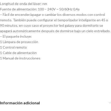
Longitud de onda del láser: nm
Fuente de alimentación: 100 – 240V ~ 50/60Hz 0,4a
– Fácil de encender/apagar o cambiar los diversos modos con control
remoto. También puede configurar el temporizador inteligente en 45 o
90 minutos, en cuyo caso el proyector led galaxy para dormitorio se
apagará automáticamente después de dormirse bajo un cielo estrellado.
– El paquete incluye:
1 Lámpara de proyección
1 Control remoto
1 Cable de alimentación
1 Manual de instrucciones
Astronauta proyector galaxia
Astronauta proyector galaxia y
estrellas – pequeño
estrellas
Proyector astronauta parlante
Información adicional