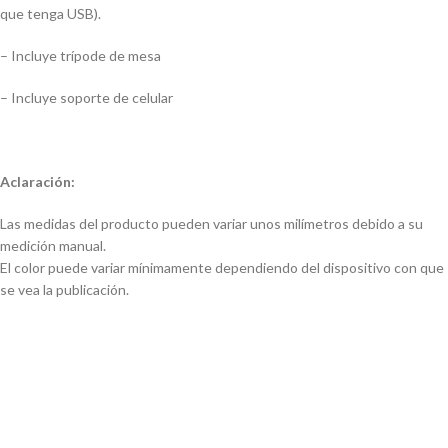
que tenga USB).
– Incluye trípode de mesa
– Incluye soporte de celular
Aclaración:
Las medidas del producto pueden variar unos milímetros debido a su
medición manual.
El color puede variar mínimamente dependiendo del dispositivo con que
se vea la publicación.
Aro de Luz Led con Trípode –
Aro de Luz Led con Trípode –
26cm
32cm
Aro iluminacion 45 con tripode
grande triple soporte