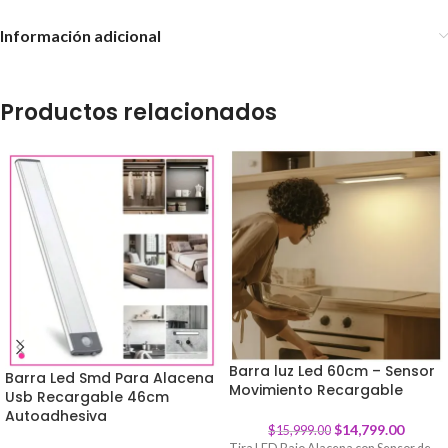
Información adicional
Productos relacionados
Barra luz Led 60cm – Sensor
Barra Led Smd Para Alacena
Movimiento Recargable
-
8
%
Usb Recargable 46cm
Autoadhesiva
$
14,799.00
$
15,999.00