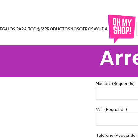
Skip to navigation
Skip to main content
EGALOS PARA TOD@S!
PRODUCTOS
NOSOTROS
AYUDA
Arr
Nombre (Requerido)
Mail (Requerido)
Teléfono (Requerido)